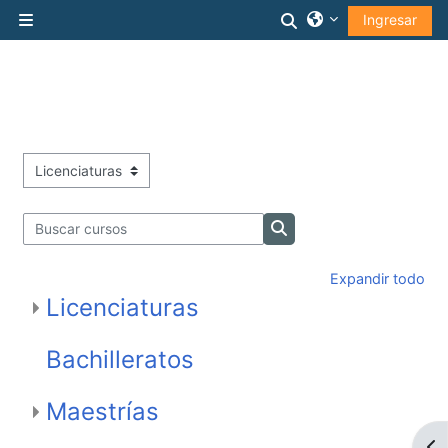
Saltar al contenido principal
Alternar entrada 
Ingresar
Pánel lateral
Categorías
Buscar cursos
Buscar cursos
Expandir todo
Licenciaturas
Bachilleratos
Maestrías
Abr