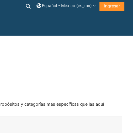
Alternar entrada de búsqueda
Español - México ‎(es_mx)‎
Ingresar
propósitos y categorías más específicas que las aquí