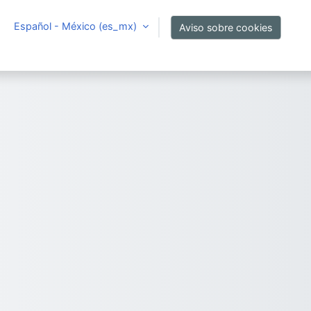
Español - México ‎(es_mx)‎
Aviso sobre cookies