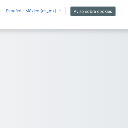
Español - México ‎(es_mx)‎
Aviso sobre cookies